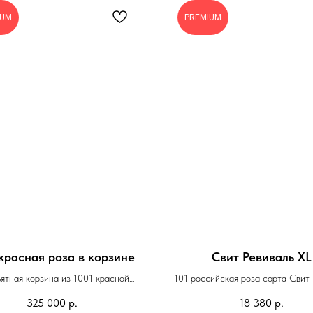
IUM
PREMIUM
красная роза в корзине
Свит Ревиваль XL
ятная корзина из 1001 красной
101 российская роза сорта Свит 
ароматной розы
325 000
р.
18 380
р.