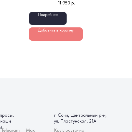
11 950
р.
Подробнее
Добавить в корзину
г. Сочи, Центральный р-н,
ул. Пластунская, 21А
ax
Круглосуточно
Реквизиты
ИП Сарецян Лаура Альбертовна
Юридический адрес:
Краснодарский край, г. Сочи,
ул. Бамбуковая, д. 15