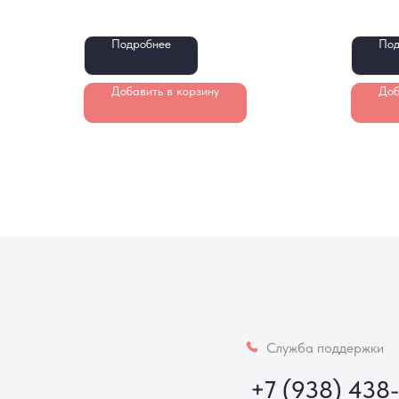
Подробнее
Под
Добавить в корзину
Доб
Служба поддержки
+7 (938) 438-77-5
Разделы каталога
Меню
Голландские розы
Каталог
Российские розы
Доставка
Кустовые розы
О компании