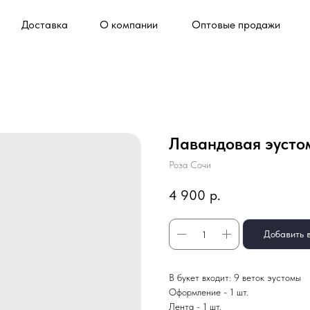
ставка
О компании
Оптовые продажи
Контакты
Лавандовая эусто
Роза Сочи
4 900
р.
Добавить 
В букет входит: 9 веток эустомы
Оформление - 1 шт.
Лента - 1 шт.