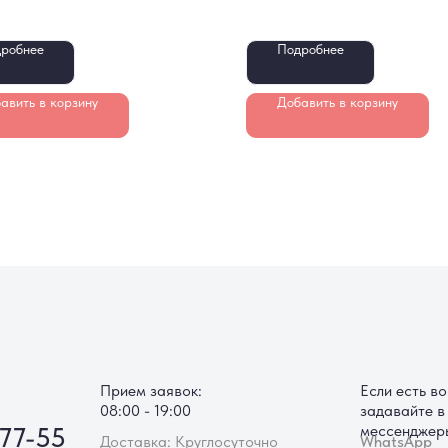
робнее
Подробнее
авить в корзину
Добавить в корзину
Прием заявок:
Если есть вопросы,
08:00 - 19:00
задавайте в наши
5
мессенджеры
Доставка: Круглосуточно
WhatsApp
Telegram
M
Информация для клиента:
Мы онлайн:
Способы оплаты
WhatsApp
Способы доставки
Telegram
Отзывы
Max