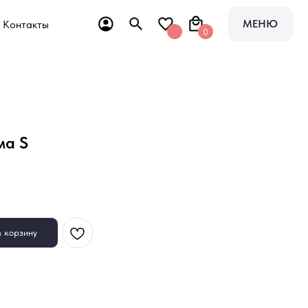
МЕНЮ
0
ма S
в корзину